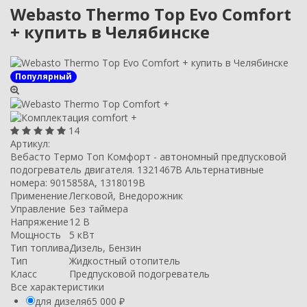
Webasto Thermo Top Evo Comfort
+ купить в Челябинске
Популярный
14
Артикул:
Вебасто Термо Топ Комфорт - автономный предпусковой
подогреватель двигателя. 1321467B Альтернативные
номера: 9015858A, 1318019B
Применение
Легковой, Внедорожник
Управление
Без таймера
Напряжение
12 В
Мощность
5 кВт
Тип топлива
Дизель, Бензин
Тип
Жидкостный отопитель
Класс
Предпусковой подогреватель
Все характеристики
для дизеля
65 000
₽