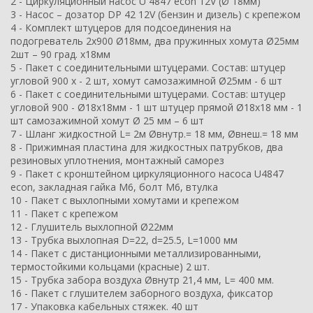
2 - Циркуляционный насос U 4847 econ 12V (Ø 18мм)
3 - Насос – дозатор DP 42 12V (бензин и дизель) с крепежом
4 - Комплект штуцеров для подсоединения на
подогреватель 2х900 Ø18мм, два пружинных хомута Ø25мм
2шт – 90 град. х18мм
5 - Пакет с соединительными штуцерами. Состав: штуцер
угловой 900 х - 2 шт, хомут самозажимной Ø25мм - 6 шт
6 - Пакет с соединительными штуцерами. Состав: штуцер
угловой 900 - Ø18х18мм - 1 шт штуцер прямой Ø18х18 мм - 1
шт самозажимной хомут Ø 25 мм – 6 шт
7 - Шланг жидкостной L= 2м Øвнутр.= 18 мм, Øвнеш.= 18 мм
8 - Прижимная пластина для жидкостных патрубков, два
резиновых уплотнения, монтажный саморез
9 - Пакет с кронштейном циркуляционного насоса U4847
econ, закладная гайка М6, болт М6, втулка
10 - Пакет с выхлопными хомутами и крепежом
11 - Пакет с крепежом
12 - Глушитель выхлопной Ø22мм
13 - Трубка выхлопная D=22, d=25.5, L=1000 мм
14 - Пакет с дистанционными металлизированными,
термостойкими кольцами (красные) 2 шт.
15 - Трубка забора воздуха Øвнутр 21,4 мм, L= 400 мм.
16 - Пакет с глушителем заборного воздуха, фиксатор
17 - Упаковка кабельных стяжек. 40 шт