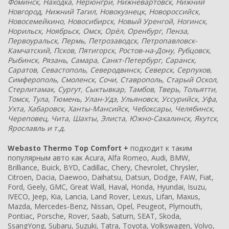
Фоминск, Находка, Нерюнгри, Нижневартовск, Нижний
Новгород, Нижний Тагил, Новокузнецк, Новороссийск,
Новосемейкино, Новосибирск, Новый Уренгой, Ногинск,
Норильск, Ноябрьск, Омск, Орёл, Оренбург, Пенза,
Первоуральск, Пермь, Петрозаводск, Петропавловск-
Камчатский, Псков, Пятигорск, Ростов-на-Дону, Рубцовск,
Рыбинск, Рязань, Самара, Санкт-Петербург, Саранск,
Саратов, Севастополь, Северодвинск, Северск, Серпухов,
Симферополь, Смоленск, Сочи, Ставрополь, Старый Оскол,
Стерлитамак, Сургут, Сыктывкар, Тамбов, Тверь, Тольятти,
Томск, Тула, Тюмень, Улан-Удэ, Ульяновск, Уссурийск, Уфа,
Ухта, Хабаровск, Ханты-Мансийск, Чебоксары, Челябинск,
Череповец, Чита, Шахты, Элиста, Южно-Сахалинск, Якутск,
Ярославль и т.д.
Webasto Thermo Top Comfort +
подходит к таким
популярным авто как Acura, Alfa Romeo, Audi, BMW,
Brilliance, Buick, BYD, Cadillac, Chery, Chevrolet, Chrysler,
Citroen, Dacia, Daewoo, Daihatsu, Datsun, Dodge, FAW, Fiat,
Ford, Geely, GMC, Great Wall, Haval, Honda, Hyundai, Isuzu,
IVECO, Jeep, Kia, Lancia, Land Rover, Lexus, Lifan, Maxus,
Mazda, Mercedes-Benz, Nissan, Opel, Peugeot, Plymouth,
Pontiac, Porsche, Rover, Saab, Saturn, SEAT, Skoda,
SsangYong, Subaru, Suzuki, Tatra, Toyota, Volkswagen, Volvo,