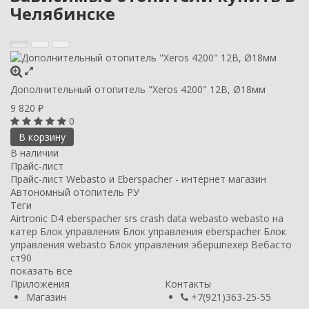
Челябинске
Дополнительный отопитель "Xeros 4200" 12В, Ø18мм
9 820
₽
0
В корзину
В наличии
Прайс-лист
Прайс-лист Webasto и Eberspacher - интернет магазин
Автономный отопитель РУ
Теги
Airtronic D4
eberspacher
srs crash data
webasto
webasto на
катер
Блок управления
Блок управления eberspacher
Блок
управления webasto
Блок управления эбершпехер
Вебасто
ст90
показать все
Приложения
Контакты
Магазин
+7(921)363-25-55