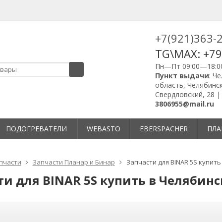
+7(921)363-
TG\MAX: +7
Пн—Пт 09:00—18:0
Пункт выдачи
: Ч
область, Челябинск
Свердловский, 28 
3806955@mail.ru
ПОДОГРЕВАТЕЛИ
WEBASTO
EBERSPACHER
ПЛА
пчасти
Запчасти Планар и Бинар
Запчасти для BINAR 5S купить
ти для BINAR 5S купить в Челябинс