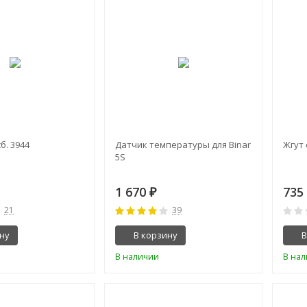
б. 3944
Датчик температуры для Binar
Жгут 
5S
1 670
73
₽
21
39
ну
В корзину
В
В наличии
В на