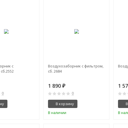
орник с
Воздухозаборник с фильтром,
Возд
сб.2552
сб. 2684
1 890
1 5
₽
0
0
ну
В корзину
В
В наличии
В на