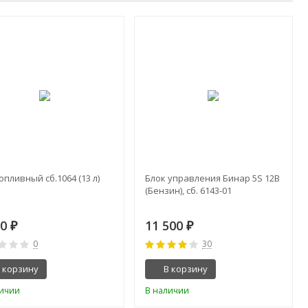
опливный сб.1064 (13 л)
Блок управления Бинар 5S 12В
(Бензин), сб. 6143-01
00
11 500
₽
₽
0
30
 корзину
В корзину
личии
В наличии