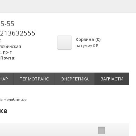
25-55
9213632555
Корзина (
0
)
0
на сумму
0
елябинская
₽
, пр-т
|
Почта:
НАР
ТЕРМОТРАНС
ЭНЕРГЕТИКА
ЗАПЧАСТИ
 в Челябинске
ке