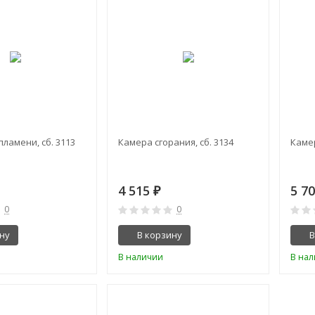
ламени, сб. 3113
Камера сгорания, сб. 3134
Камер
4 515
5 7
₽
0
0
ну
В корзину
В
В наличии
В на