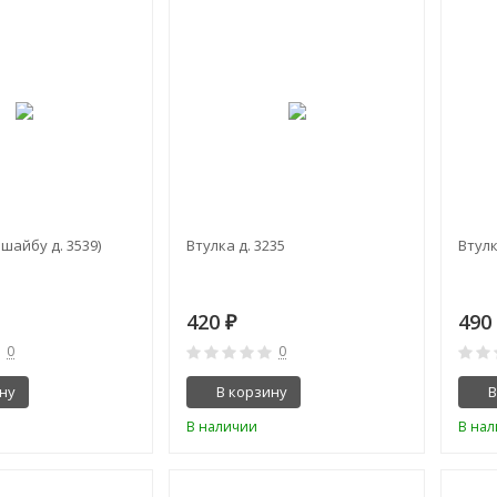
 шайбу д. 3539)
Втулка д. 3235
Втулк
420
49
₽
0
0
ну
В корзину
В
В наличии
В на