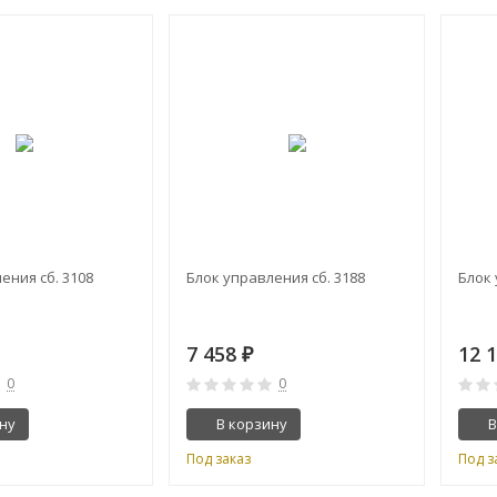
ения сб. 3108
Блок управления сб. 3188
Блок 
7 458
12 
₽
0
0
ну
В корзину
В
Под заказ
Под з