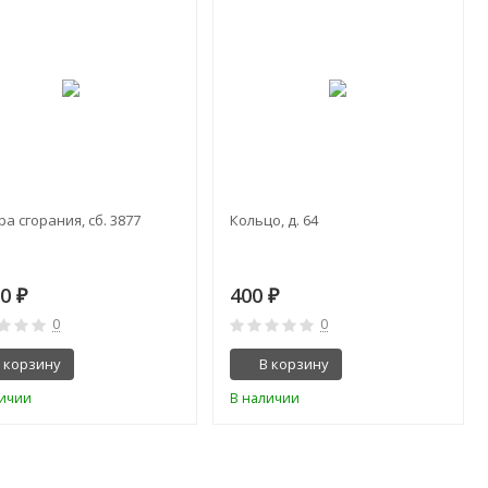
а сгорания, сб. 3877
Кольцо, д. 64
00
400
₽
₽
0
0
 корзину
В корзину
личии
В наличии