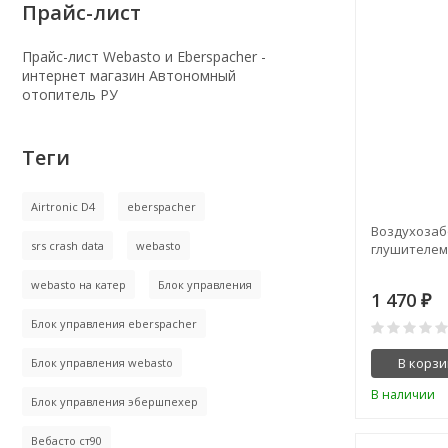
Прайс-лист
Прайс-лист Webasto и Eberspacher -
интернет магазин Автономный
отопитель РУ
Теги
Airtronic D4
eberspacher
Воздухозаб
srs crash data
webasto
глушителем 
webasto на катер
Блок управления
1 470
₽
Блок управления eberspacher
В корзи
Блок управления webasto
В наличии
Блок управления эбершпехер
Вебасто ст90