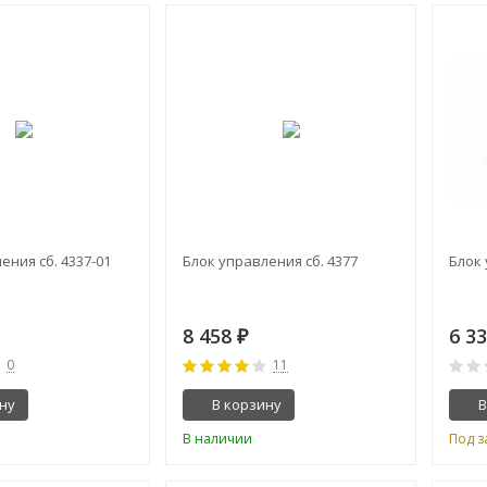
ения сб. 4337-01
Блок управления сб. 4377
Блок 
8 458
6 3
₽
0
11
ну
В корзину
В
В наличии
Под з