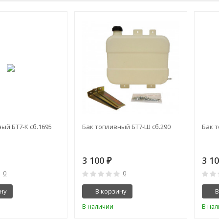
ый БТ7-К сб.1695
Бак топливный БТ7-Ш сб.290
Бак т
3 100
3 1
₽
0
0
ну
В корзину
В
В наличии
В на