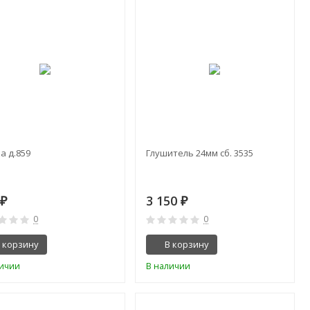
а д.859
Глушитель 24мм сб. 3535
0
3 150
₽
₽
0
0
 корзину
В корзину
личии
В наличии