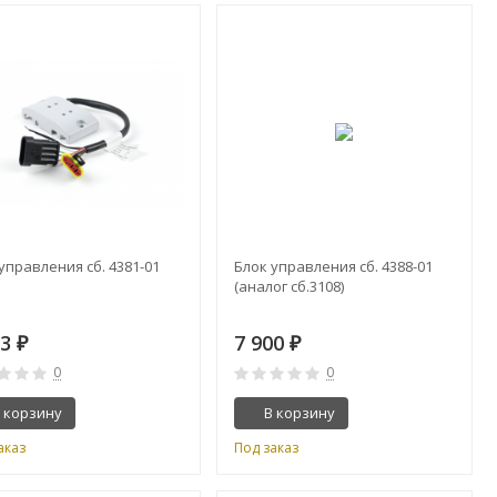
управления сб. 4381-01
Блок управления сб. 4388-01
(аналог сб.3108)
33
7 900
₽
₽
0
0
 корзину
В корзину
аказ
Под заказ