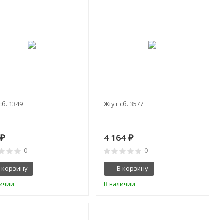
сб. 1349
Жгут сб. 3577
5
4 164
₽
₽
0
0
 корзину
В корзину
личии
В наличии