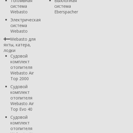
Топливная
Выхлопная
система
система
Webasto
Eberspacher
Электрическая
система
Webasto
Webasto для
яхты, катера,
лодки
Судовой
комплект
отопителя
Webasto Air
Top 2000
Судовой
комплект
отопителя
Webasto Air
Top Evo 40
Судовой
комплект
отопителя