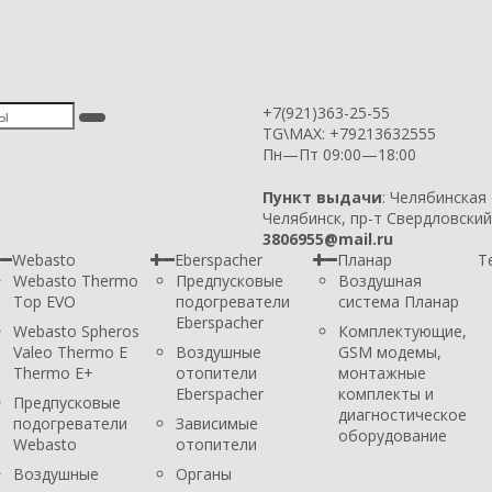
+7(921)363-25-55
TG\MAX: +79213632555
Пн—Пт 09:00—18:00
Пункт выдачи
: Челябинская
Челябинск, пр-т Свердловский
3806955@mail.ru
Webasto
Eberspacher
Планар
Т
Webasto Thermo
Предпусковые
Воздушная
Top EVO
подогреватели
система Планар
Eberspacher
Webasto Spheros
Комплектующие,
Valeo Thermo E
Воздушные
GSM модемы,
Thermo E+
отопители
монтажные
Eberspacher
комплекты и
Предпусковые
диагностическое
подогреватели
Зависимые
оборудование
Webasto
отопители
Воздушные
Органы