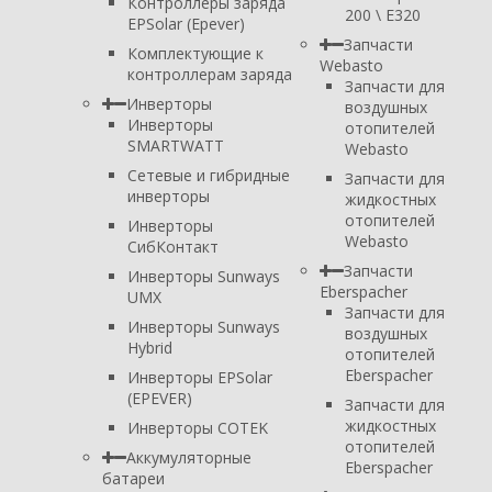
Контроллеры заряда
200 \ E320
EPSolar (Epever)
Запчасти
Комплектующие к
Webasto
контроллерам заряда
Запчасти для
Инверторы
воздушных
Инверторы
отопителей
SMARTWATT
Webasto
Сетевые и гибридные
Запчасти для
инверторы
жидкостных
отопителей
Инверторы
Webasto
СибКонтакт
Запчасти
Инверторы Sunways
Eberspacher
UMX
Запчасти для
Инверторы Sunways
воздушных
Hybrid
отопителей
Eberspacher
Инверторы EPSolar
(EPEVER)
Запчасти для
жидкостных
Инверторы COTEK
отопителей
Аккумуляторные
Eberspacher
батареи