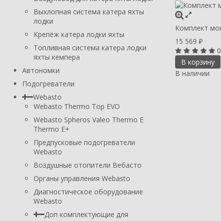
Выхлопная система катера яхты
лодки
Комплект мо
Крепёж катера лодки яхты
15 569
₽
Топливная система катера лодки
0
яхты кемпера
В корзину
Автономки
В наличии
Подогреватели
Webasto
Webasto Thermo Top EVO
Webasto Spheros Valeo Thermo E
Thermo E+
Предпусковые подогреватели
Webasto
Воздушные отопители Вебасто
Органы управления Webasto
Диагностическое оборудование
Webasto
Доп комплектующие для