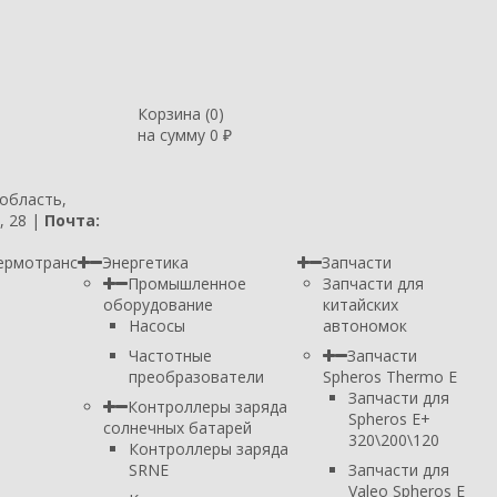
Корзина (
0
)
на сумму
0
₽
 область,
, 28 |
Почта:
ермотранс
Энергетика
Запчасти
Промышленное
Запчасти для
оборудование
китайских
Насосы
автономок
Частотные
Запчасти
преобразователи
Spheros Thermo E
Запчасти для
Контроллеры заряда
Spheros E+
солнечных батарей
320\200\120
Контроллеры заряда
SRNE
Запчасти для
Valeo Spheros E