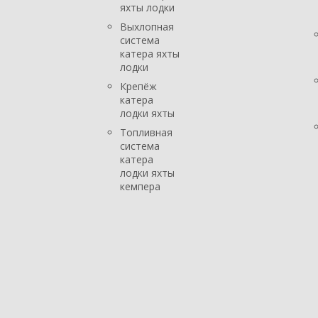
яхты лодки
Выхлопная
система
катера яхты
лодки
Крепёж
катера
лодки яхты
Топливная
система
катера
лодки яхты
кемпера