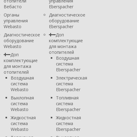
отопители
управления
Вебасто
Eberspacher
Органы
Диагностическое
управления
оборудование
Webasto
Eberspacher
Диагностическое
Доп
оборудование
комплектующие
Webasto
для монтажа
отопителей
Доп
Воздушная
комплектующие
система
для монтажа
Eberspacher
отопителей
Воздушная
Электрическая
система
система
Webasto
Eberspacher
Выхлопная
Топливная
система
система
Webasto
Eberspacher
Жидкостная
Жидкостная
система
система
Webasto
Eberspacher