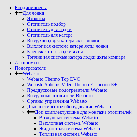
Кондиционеры
Для лодки
Эхолоты
Отопитель подбор
Отопитель для лодки
Отопитель для катера
Воздуховод для катера яхты лодки
Выхлопная система катера яхты лодки
Крепёж катера лодки яхты
Топливная система катера лодки яхты кемпера
Автономки
Подогреватели
Webasto
Webasto Thermo Top EVO
Webasto Spheros Valeo Thermo E Thermo E+
Предпусковые подогреватели Webasto
Воздушные отопители Вебасто
Органы управления Webasto
Диагностическое оборудование Webasto
Доп комплектующие для монтажа отопителей
Воздушная система Webasto
Выхлопная система Webasto
Жидкостная система Webasto
Топливная система Webasto