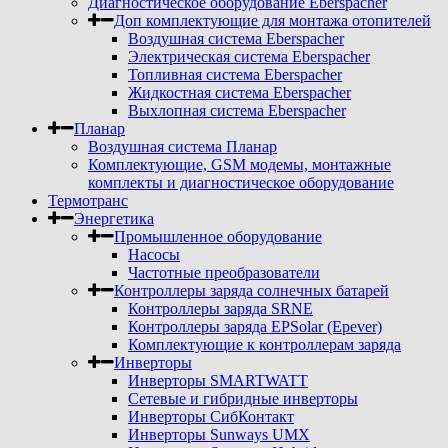
Диагностическое оборудование Eberspacher
Доп комплектующие для монтажа отопителей
Воздушная система Eberspacher
Электрическая система Eberspacher
Топливная система Eberspacher
Жидкостная система Eberspacher
Выхлопная система Eberspacher
Планар
Воздушная система Планар
Комплектующие, GSM модемы, монтажные
комплекты и диагностическое оборудование
Термотранс
Энергетика
Промышленное оборудование
Насосы
Частотные преобразователи
Контроллеры заряда солнечных батарей
Контроллеры заряда SRNE
Контроллеры заряда EPSolar (Epever)
Комплектующие к контроллерам заряда
Инверторы
Инверторы SMARTWATT
Сетевые и гибридные инверторы
Инверторы СибКонтакт
Инверторы Sunways UMX