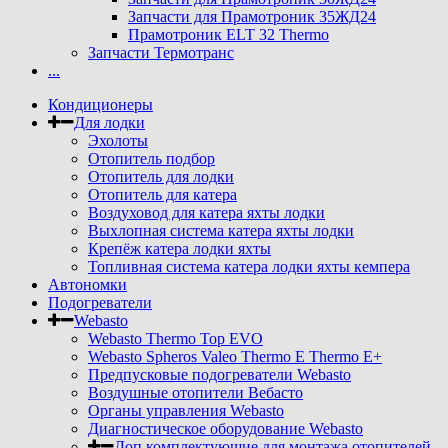
Запчасти для Прамотроник 35ЖД24
Прамотроник ELT 32 Thermo
Запчасти Термотранс
...
Кондиционеры
Для лодки
Эхолоты
Отопитель подбор
Отопитель для лодки
Отопитель для катера
Воздуховод для катера яхты лодки
Выхлопная система катера яхты лодки
Крепёж катера лодки яхты
Топливная система катера лодки яхты кемпера
Автономки
Подогреватели
Webasto
Webasto Thermo Top EVO
Webasto Spheros Valeo Thermo E Thermo E+
Предпусковые подогреватели Webasto
Воздушные отопители Вебасто
Органы управления Webasto
Диагностическое оборудование Webasto
Доп комплектующие для монтажа отопителей