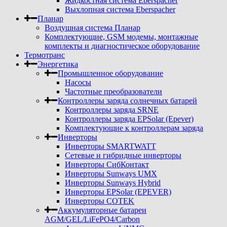
Жидкостная система Eberspacher
Выхлопная система Eberspacher
Планар
Воздушная система Планар
Комплектующие, GSM модемы, монтажные
комплекты и диагностическое оборудование
Термотранс
Энергетика
Промышленное оборудование
Насосы
Частотные преобразователи
Контроллеры заряда солнечных батарей
Контроллеры заряда SRNE
Контроллеры заряда EPSolar (Epever)
Комплектующие к контроллерам заряда
Инверторы
Инверторы SMARTWATT
Сетевые и гибридные инверторы
Инверторы СибКонтакт
Инверторы Sunways UMX
Инверторы Sunways Hybrid
Инверторы EPSolar (EPEVER)
Инверторы COTEK
Аккумуляторные батареи
AGM/GEL/LiFePO4/Carbon