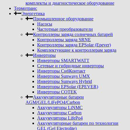
комплекты и диагностическое оборудование
Термотранс
Энергетика
Промышленное оборудование
Насосы
Частотные преобразователи
Контроллеры заряда солнечных батарей
Контроллеры заряда SRNE
Контроллеры заряда EPSolar (Epever)
Комплектующие к контроллерам заряда
Инверторы
Инверторы SMARTWATT
Сетевые и гибридные инверторы
Инверторы СибКонтакт
Инверторы Sunways UMX
Инверторы Sunways Hybrid
Инверторы EPSolar (EPEVER)
Инверторы COTEK
Аккумуляторные батареи
AGM/GEL/LiFePO4/Carbon
Аккумуляторы LiNMC
Аккумуляторы Carbon
Аккумуляторы LifePo4
Аккумуляторные батареи по технологии
GEL (Gel Electrolite)