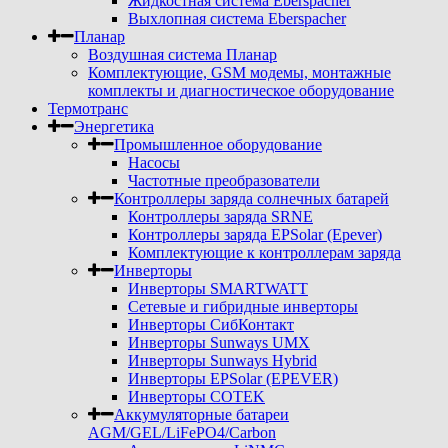
Жидкостная система Eberspacher
Выхлопная система Eberspacher
Планар
Воздушная система Планар
Комплектующие, GSM модемы, монтажные
комплекты и диагностическое оборудование
Термотранс
Энергетика
Промышленное оборудование
Насосы
Частотные преобразователи
Контроллеры заряда солнечных батарей
Контроллеры заряда SRNE
Контроллеры заряда EPSolar (Epever)
Комплектующие к контроллерам заряда
Инверторы
Инверторы SMARTWATT
Сетевые и гибридные инверторы
Инверторы СибКонтакт
Инверторы Sunways UMX
Инверторы Sunways Hybrid
Инверторы EPSolar (EPEVER)
Инверторы COTEK
Аккумуляторные батареи
AGM/GEL/LiFePO4/Carbon