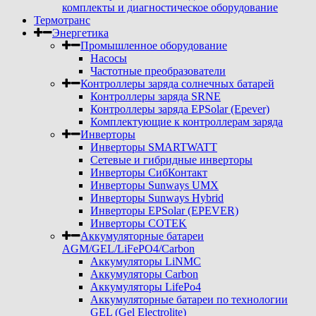
комплекты и диагностическое оборудование
Термотранс
Энергетика
Промышленное оборудование
Насосы
Частотные преобразователи
Контроллеры заряда солнечных батарей
Контроллеры заряда SRNE
Контроллеры заряда EPSolar (Epever)
Комплектующие к контроллерам заряда
Инверторы
Инверторы SMARTWATT
Сетевые и гибридные инверторы
Инверторы СибКонтакт
Инверторы Sunways UMX
Инверторы Sunways Hybrid
Инверторы EPSolar (EPEVER)
Инверторы COTEK
Аккумуляторные батареи
AGM/GEL/LiFePO4/Carbon
Аккумуляторы LiNMC
Аккумуляторы Carbon
Аккумуляторы LifePo4
Аккумуляторные батареи по технологии
GEL (Gel Electrolite)