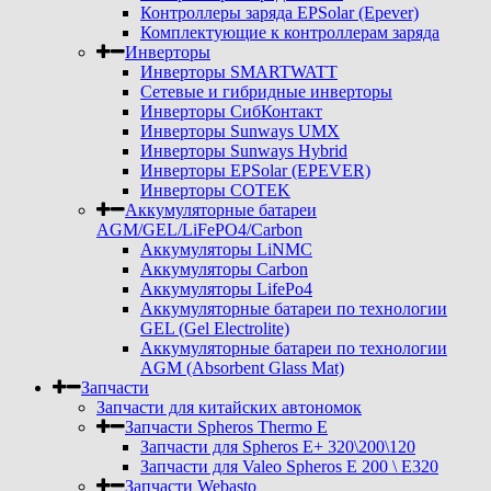
Контроллеры заряда EPSolar (Epever)
Комплектующие к контроллерам заряда
Инверторы
Инверторы SMARTWATT
Сетевые и гибридные инверторы
Инверторы СибКонтакт
Инверторы Sunways UMX
Инверторы Sunways Hybrid
Инверторы EPSolar (EPEVER)
Инверторы COTEK
Аккумуляторные батареи
AGM/GEL/LiFePO4/Carbon
Аккумуляторы LiNMC
Аккумуляторы Carbon
Аккумуляторы LifePo4
Аккумуляторные батареи по технологии
GEL (Gel Electrolite)
Аккумуляторные батареи по технологии
AGM (Absorbent Glass Mat)
Запчасти
Запчасти для китайских автономок
Запчасти Spheros Thermo E
Запчасти для Spheros E+ 320\200\120
Запчасти для Valeo Spheros E 200 \ E320
Запчасти Webasto