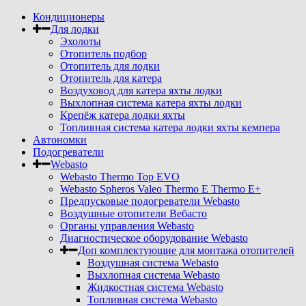
Кондиционеры
Для лодки
Эхолоты
Отопитель подбор
Отопитель для лодки
Отопитель для катера
Воздуховод для катера яхты лодки
Выхлопная система катера яхты лодки
Крепёж катера лодки яхты
Топливная система катера лодки яхты кемпера
Автономки
Подогреватели
Webasto
Webasto Thermo Top EVO
Webasto Spheros Valeo Thermo E Thermo E+
Предпусковые подогреватели Webasto
Воздушные отопители Вебасто
Органы управления Webasto
Диагностическое оборудование Webasto
Доп комплектующие для монтажа отопителей
Воздушная система Webasto
Выхлопная система Webasto
Жидкостная система Webasto
Топливная система Webasto