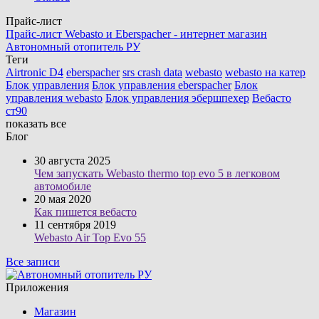
Прайс-лист
Прайс-лист Webasto и Eberspacher - интернет магазин
Автономный отопитель РУ
Теги
Airtronic D4
eberspacher
srs crash data
webasto
webasto на катер
Блок управления
Блок управления eberspacher
Блок
управления webasto
Блок управления эбершпехер
Вебасто
ст90
показать все
Блог
30 августа 2025
Чем запускать Webasto thermo top evo 5 в легковом
автомобиле
20 мая 2020
Как пишется вебасто
11 сентября 2019
Webasto Air Top Evo 55
Все записи
Приложения
Магазин