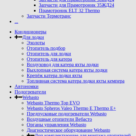
Запчасти для Прамотроник 35ЖД24
Прамотроник ELT 32 Thermo
Запчасти Термотранс
...
Кондиционеры
Для лодки
Эхолоты
Отопитель подбор
Отопитель для лодки
Отопитель для катера
Воздуховод для катера яхты лодки
Выхлопная система катера яхты лодки
Крепёж катера лодки яхты
Топливная система катера лодки яхты кемпера
Автономки
Подогреватели
Webasto
Webasto Thermo Top EVO
Webasto Spheros Valeo Thermo E Thermo E+
Предпусковые подогреватели Webasto
Воздушные отопители Вебасто
Органы управления Webasto
Диагностическое оборудование Webasto
Доп комплектующие для монтажа отопителей