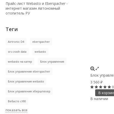
Прайс-лист Webasto и Eberspacher -
интернет магазин Автономный
отопитель РУ
Теги
Airtronic D4
eberspacher
srs crash data
webasto
webasto на катер
Блок управления
Блок управления eberspacher
Блок управле
Блок управления webasto
3 560
₽
0
Блок управления эбершпехер
В корзин
В наличии
Вебасто ст90
показать все