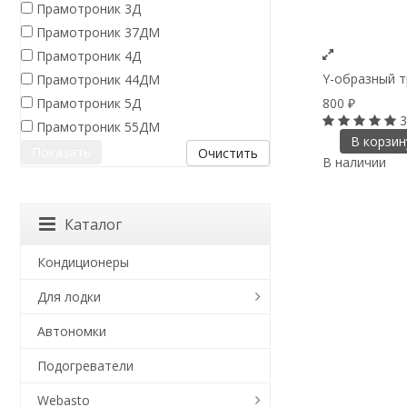
Прамотроник 3Д
Прамотроник 37ДМ
Прамотроник 4Д
Y-образный т
Прамотроник 44ДМ
800
Прамотроник 5Д
₽
3
Прамотроник 55ДМ
В корзин
Очистить
В наличии
Каталог
Кондиционеры
Для лодки
Автономки
Подогреватели
Webasto