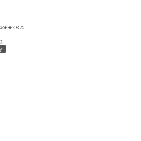
ройник Ø75
2
у