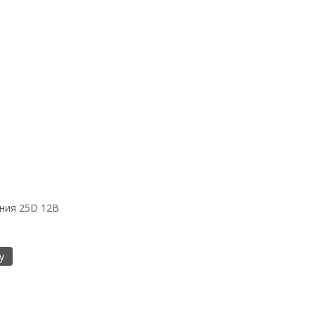
ния 25D 12В
у