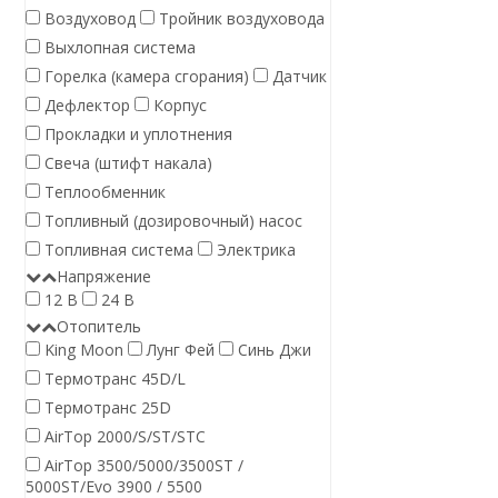
Воздуховод
Тройник воздуховода
Выхлопная система
Горелка (камера сгорания)
Датчик
Дефлектор
Корпус
Прокладки и уплотнения
Свеча (штифт накала)
Теплообменник
Топливный (дозировочный) насос
Топливная система
Электрика
Напряжение
12 В
24 В
Отопитель
King Moon
Лунг Фей
Синь Джи
Термотранс 45D/L
Термотранс 25D
AirTop 2000/S/ST/STC
AirTop 3500/5000/3500ST /
5000ST/Evo 3900 / 5500