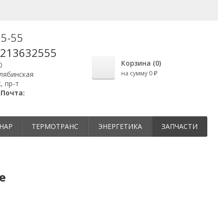
25-55
9213632555
Корзина (
0
)
0
на сумму
0
елябинская
₽
, пр-т
|
Почта:
НАР
ТЕРМОТРАНС
ЭНЕРГЕТИКА
ЗАПЧАСТИ
е