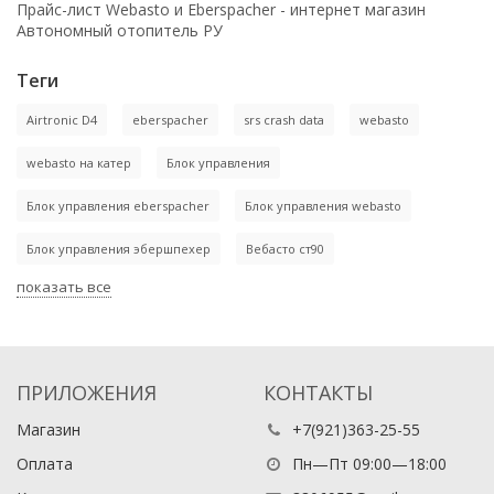
Прайс-лист Webasto и Eberspacher - интернет магазин
Автономный отопитель РУ
Теги
Airtronic D4
eberspacher
srs crash data
webasto
webasto на катер
Блок управления
Блок управления eberspacher
Блок управления webasto
Блок управления эбершпехер
Вебасто ст90
показать все
ПРИЛОЖЕНИЯ
КОНТАКТЫ
Магазин
+7(921)363-25-55
Оплата
Пн—Пт 09:00—18:00