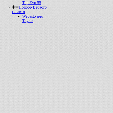
Top Evo 55
Подбор Вебасто
по авто
Webasto для
Toyota