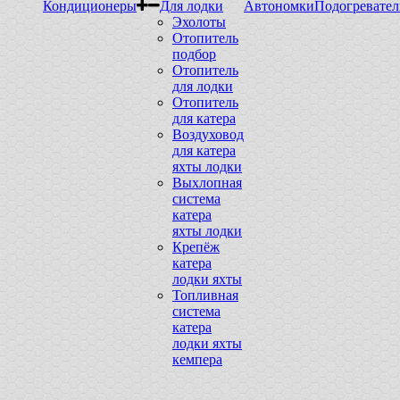
Кондиционеры
Для лодки
Автономки
Подогревател
Эхолоты
Отопитель
подбор
Отопитель
для лодки
Отопитель
для катера
Воздуховод
для катера
яхты лодки
Выхлопная
система
катера
яхты лодки
Крепёж
катера
лодки яхты
Топливная
система
катера
лодки яхты
кемпера