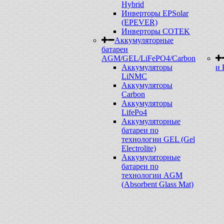
Hybrid
Инверторы EPSolar
(EPEVER)
Инверторы COTEK
Аккумуляторные
батареи
AGM/GEL/LiFePO4/Carbon
Аккумуляторы
и 
LiNMC
Аккумуляторы
Carbon
Аккумуляторы
LifePo4
Аккумуляторные
батареи по
технологии GEL (Gel
Electrolite)
Аккумуляторные
батареи по
технологии AGM
(Absorbent Glass Mat)