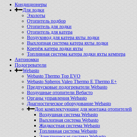
Кондиционеры
Для лодки
Эхолоты
Отопитель подбор
Отопитель для лодки
Отопитель для катера
Воздуховод для катера яхты лодки
Выхлопная система катера яхты лодки
Крепёж катера лодки яхты
Топливная система катера лодки яхты кемпера
Автономки
Подогреватели
Webasto
Webasto Thermo Top EVO
Webasto Spheros Valeo Thermo E Thermo E+
Предпусковые подогреватели Webasto
Воздушные отопители Вебасто
Органы управления Webasto
Диагностическое оборудование Webasto
Доп комплектующие для монтажа отопителей
Воздушная система Webasto
Выхлопная система Webasto
Жидкостная система Webasto
Топливная система Webasto
Электрическая система Webasto