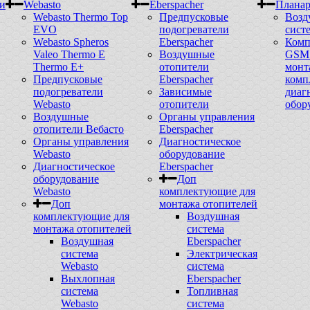
и
Webasto
Eberspacher
Плана
Webasto Thermo Top
Предпусковые
Возд
EVO
подогреватели
сист
Webasto Spheros
Eberspacher
Комп
Valeo Thermo E
Воздушные
GSM 
Thermo E+
отопители
монт
Предпусковые
Eberspacher
комп
подогреватели
Зависимые
диаг
Webasto
отопители
обор
Воздушные
Органы управления
отопители Вебасто
Eberspacher
Органы управления
Диагностическое
Webasto
оборудование
Диагностическое
Eberspacher
оборудование
Доп
Webasto
комплектующие для
Доп
монтажа отопителей
комплектующие для
Воздушная
монтажа отопителей
система
Воздушная
Eberspacher
система
Электрическая
Webasto
система
Выхлопная
Eberspacher
система
Топливная
Webasto
система