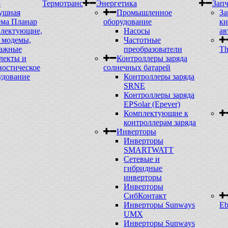
р
Термотранс
Энергетика
Запч
ушная
Промышленное
За
ема Планар
оборудование
ки
лектующие,
Насосы
ав
модемы,
Частотные
ажные
преобразователи
Th
лекты и
Контроллеры заряда
ностическое
солнечных батарей
удование
Контроллеры заряда
SRNE
Контроллеры заряда
EPSolar (Epever)
Комплектующие к
контроллерам заряда
Инверторы
Инверторы
SMARTWATT
Сетевые и
гибридные
инверторы
Инверторы
СибКонтакт
Инверторы Sunways
Eb
UMX
Инверторы Sunways