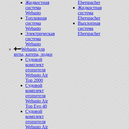
Жидкостная
Eberspacher
система
Жидкостная
Webasto
система
Топливная
Eberspacher
система
Выхлопная
Webasto
система
Электрическая
Eberspacher
система
Webasto
Webasto для
яхты, катера, лодки
Судовой
комплект
отопителя
Webasto Air
Top 2000
Судовой
комплект
отопителя
Webasto Air
Top Evo 40
Судовой
комплект
отопителя
Webasto Air