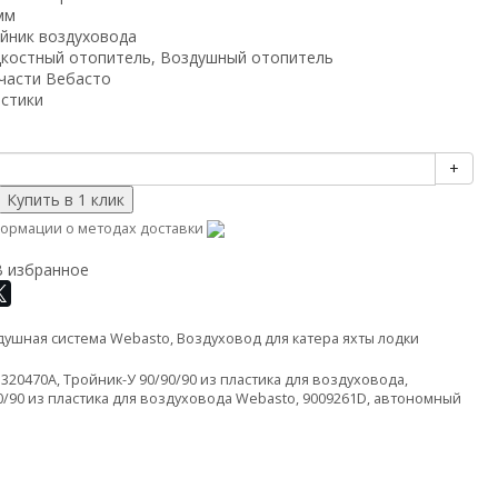
мм
йник воздуховода
костный отопитель, Воздушный отопитель
части Вебасто
истики
+
ормации о методах доставки
В избранное
душная система Webasto
,
Воздуховод для катера яхты лодки
1320470A
,
Тройник-У 90/90/90 из пластика для воздуховода
,
0/90 из пластика для воздуховода Webasto
,
9009261D
,
автономный