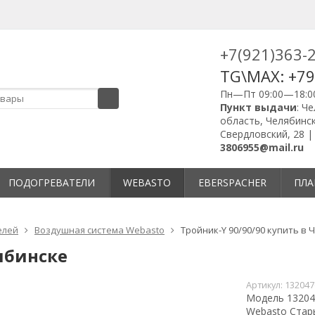
+7(921)363-
TG\MAX: +7
Пн—Пт 09:00—18:0
Пункт выдачи
: Ч
область, Челябинск
Свердловский, 28 
3806955@mail.ru
ПОДОГРЕВАТЕЛИ
WEBASTO
EBERSPACHER
ПЛА
елей
Воздушная система Webasto
Тройник-Y 90/90/90 купить в 
ябинске
Артикул:
132047
Модель 132047
Webasto Стар