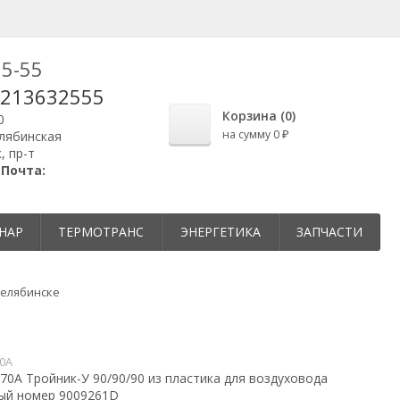
25-55
9213632555
Корзина (
0
)
0
на сумму
0
елябинская
₽
, пр-т
|
Почта:
НАР
ТЕРМОТРАНС
ЭНЕРГЕТИКА
ЗАПЧАСТИ
Челябинске
0A
0A Тройник-У 90/90/90 из пластика для воздуховода
ый номер 9009261D