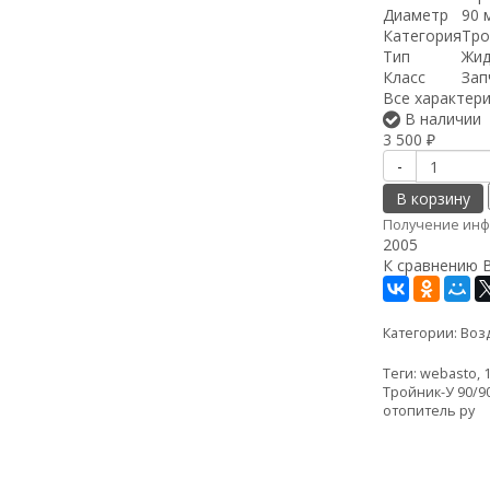
Диаметр
90 
Категория
Тро
Тип
Жид
Класс
Зап
Все характер
В наличии
3 500
₽
-
В корзину
Получение инф
2005
К сравнению
Категории:
Воз
Теги:
webasto
,
Тройник-У 90/9
отопитель ру