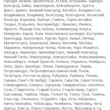
городах: Абакан, Архангельск, Астана, Астрахань, Барнаул,
Белгород, Бийск, Биробиджан, Благовещенск, Братск,
Брест, Брянск, Великий Новгород, Витебск, Владивосток,
Владикавказ, Владимир, Волгоград, Волгодонск, Волжский,
Вологда, Воронеж, Выборг, Гомель, Горно-Алтайск,
Гродно, Егорьевск, Екатеринбург, Иваново, Ижевск,
Иркутск, Йошкар-Ола, Казань, Калининград, Калуга,
Кемерово, Киров, Клин, Комсомольск-на-Амуре, Кострома,
Краснодар, Красноярск, Курган, Курск, Кызыл, Липецк,
Магнитогорск, Махачкала, Минск, Могилёв, Москва,
Мурманск, Набережные Челны, Нальчик, Наро-Фоминск,
Находка, Нерюнгри, Нижневартовск, Нижний Новгород,
Нижний Тагил, Новокузнецк, Новороссийск, Новосемейкино,
Новосибирск, Новый Уренгой, Ногинск, Норильск, Ноябрьск,
Омск, Орёл, Оренбург, Пенза, Первоуральск, Пермь,
Петрозаводск, Петропавловск-Камчатский, Псков,
Пятигорск, Ростов-на-Дону, Рубцовск, Рыбинск, Рязань,
Самара, Санкт-Петербург, Саранск, Саратов, Севастополь,
Северодвинск, Северск, Серпухов, Симферополь, Смоленск,
Сочи, Ставрополь, Старый Оскол, Стерлитамак, Сургут,
Сыктывкар, Тамбов, Тверь, Тольятти, Томск, Тула, Тюмень,
Улан-Удэ, Ульяновск, Уссурийск, Уфа, Ухта, Хабаровск,
Ханты-Мансийск, Чебоксары, Челябинск, Череповец, Чита,
Шахты, Элиста, Южно-Сахалинск, Якутск, Ярославль и т.д.