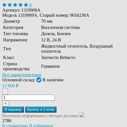
0
Артикул:
1319909A
Модель 1319909A. Старый номер: 9016230A
Диаметр
70 мм
Категория
Выхлопная система
Тип топлива
Дизель, Бензин
Напряжение
12 В, 24 В
Жидкостный отопитель, Воздушный
Тип
отопитель
Класс
Запчасти Вебасто
Страна
Германия
производства
Все характеристики
Основной склад:
В наличии
12 000
₽
-
+
В корзину
Получение информации о методах доставки
2786
К сравнению
В избранное