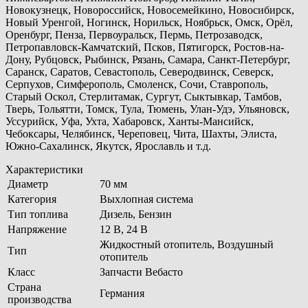
Новокузнецк, Новороссийск, Новосемейкино, Новосибирск,
Новый Уренгой, Ногинск, Норильск, Ноябрьск, Омск, Орёл,
Оренбург, Пенза, Первоуральск, Пермь, Петрозаводск,
Петропавловск-Камчатский, Псков, Пятигорск, Ростов-на-
Дону, Рубцовск, Рыбинск, Рязань, Самара, Санкт-Петербург,
Саранск, Саратов, Севастополь, Северодвинск, Северск,
Серпухов, Симферополь, Смоленск, Сочи, Ставрополь,
Старый Оскол, Стерлитамак, Сургут, Сыктывкар, Тамбов,
Тверь, Тольятти, Томск, Тула, Тюмень, Улан-Удэ, Ульяновск,
Уссурийск, Уфа, Ухта, Хабаровск, Ханты-Мансийск,
Чебоксары, Челябинск, Череповец, Чита, Шахты, Элиста,
Южно-Сахалинск, Якутск, Ярославль и т.д.
Характеристики
Диаметр
70 мм
Категория
Выхлопная система
Тип топлива
Дизель, Бензин
Напряжение
12 В, 24 В
Жидкостный отопитель, Воздушный
Тип
отопитель
Класс
Запчасти Вебасто
Страна
Германия
производства