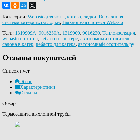
Категории:
Webasto для яхты, катера, лодки
,
Выхлопная
система катера яхты лодки
,
Выхлопная система Webasto
Теги:
1319909A
,
9016230A
,
1319909
,
9016230
,
Теплоизоляция
,
webasto на катер
,
вебасто на катере
,
автономный отопитель
салона в катер
,
вебасто для катера
,
автономный отопитель ру
Отзывы покупателей
Список пуст
Обзор
Характеристики
Отзывы
Обзор
Термозащита выхлопной трубы