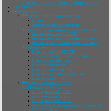
комплекты и диагностическое оборудование
Термотранс
Энергетика
Промышленное оборудование
Насосы
Частотные преобразователи
Контроллеры заряда солнечных батарей
Контроллеры заряда SRNE
Контроллеры заряда EPSolar (Epever)
Комплектующие к контроллерам заряда
Инверторы
Инверторы SMARTWATT
Сетевые и гибридные инверторы
Инверторы СибКонтакт
Инверторы Sunways UMX
Инверторы Sunways Hybrid
Инверторы EPSolar (EPEVER)
Инверторы COTEK
Аккумуляторные батареи
AGM/GEL/LiFePO4/Carbon
Аккумуляторы LiNMC
Аккумуляторы Carbon
Аккумуляторы LifePo4
Аккумуляторные батареи по технологии
GEL (Gel Electrolite)