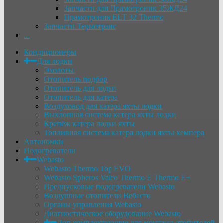
Запчасти для Прамотроник 35ЖД24
Прамотроник ELT 32 Thermo
Запчасти Термотранс
...
Кондиционеры
Для лодки
Эхолоты
Отопитель подбор
Отопитель для лодки
Отопитель для катера
Воздуховод для катера яхты лодки
Выхлопная система катера яхты лодки
Крепёж катера лодки яхты
Топливная система катера лодки яхты кемпера
Автономки
Подогреватели
Webasto
Webasto Thermo Top EVO
Webasto Spheros Valeo Thermo E Thermo E+
Предпусковые подогреватели Webasto
Воздушные отопители Вебасто
Органы управления Webasto
Диагностическое оборудование Webasto
Доп комплектующие для монтажа отопителей