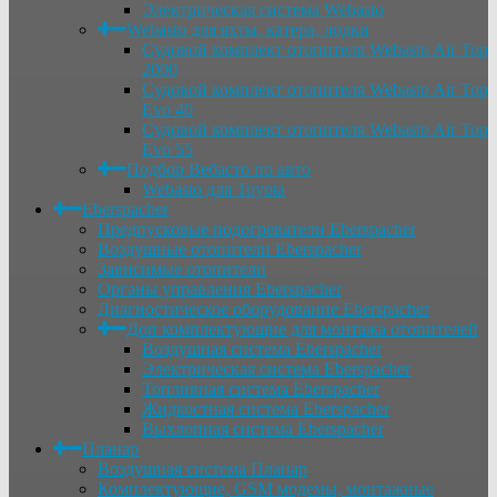
Электрическая система Webasto
Webasto для яхты, катера, лодки
Судовой комплект отопителя Webasto Air Top
2000
Судовой комплект отопителя Webasto Air Top
Evo 40
Судовой комплект отопителя Webasto Air Top
Evo 55
Подбор Вебасто по авто
Webasto для Toyota
Eberspacher
Предпусковые подогреватели Eberspacher
Воздушные отопители Eberspacher
Зависимые отопители
Органы управления Eberspacher
Диагностическое оборудование Eberspacher
Доп комплектующие для монтажа отопителей
Воздушная система Eberspacher
Электрическая система Eberspacher
Топливная система Eberspacher
Жидкостная система Eberspacher
Выхлопная система Eberspacher
Планар
Воздушная система Планар
Комплектующие, GSM модемы, монтажные