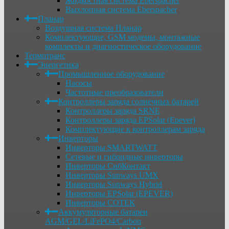
Жидкостная система Eberspacher
Выхлопная система Eberspacher
Планар
Воздушная система Планар
Комплектующие, GSM модемы, монтажные
комплекты и диагностическое оборудование
Термотранс
Энергетика
Промышленное оборудование
Насосы
Частотные преобразователи
Контроллеры заряда солнечных батарей
Контроллеры заряда SRNE
Контроллеры заряда EPSolar (Epever)
Комплектующие к контроллерам заряда
Инверторы
Инверторы SMARTWATT
Сетевые и гибридные инверторы
Инверторы СибКонтакт
Инверторы Sunways UMX
Инверторы Sunways Hybrid
Инверторы EPSolar (EPEVER)
Инверторы COTEK
Аккумуляторные батареи
AGM/GEL/LiFePO4/Carbon