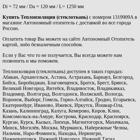
Di = 72 мм / Da = 120 мм / L= 1250 мм
Купить Теплоизоляция (стеклоткань)
с номером 1319909A в
магазине Автономный отопитель с доставкой во все города
России.
Оплатить товар Вы можете на сайте Автономный Отопитель
картой, либо безналичным способом.
Если у Вас что то не получается, Вы всегда можете нам
позвонить и мы поможем.
Теплоизоляция (стеклоткань) доступен в таких городах:
Абакан, Архангельск, Астана, Астрахань, Барнаул, Белгород,
Бийск, Биробиджан, Благовещенск, Братск, Брест, Брянск,
Великий Новгород, Витебск, Владивосток, Владикавказ,
Владимир, Волгоград, Волгодонск, Волжский, Вологда,
Воронеж, Выборг, Гомель, Горно-Алтайск, Гродно, Егорьевск,
Екатеринбург, Иваново, Ижевск, Иркутск, Йошкар-Ола,
Казань, Калининград, Калуга, Кемерово, Киров, Клин,
Комсомольск-на-Амуре, Кострома, Краснодар, Красноярск,
Курган, Курск, Кызыл, Липецк, Магнитогорск, Махачкала,
Минск, Могилёв, Москва, Мурманск, Набережные Челны,
Нальчик, Наро-Фоминск, Находка, Нерюнгри,
Нижневартовск, Нижний Новгород, Нижний Тагил,