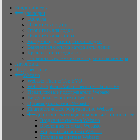
Кондиционеры
Для лодки
Эхолоты
Отопитель подбор
Отопитель для лодки
Отопитель для катера
Воздуховод для катера яхты лодки
Выхлопная система катера яхты лодки
Крепёж катера лодки яхты
Топливная система катера лодки яхты кемпера
Автономки
Подогреватели
Webasto
Webasto Thermo Top EVO
Webasto Spheros Valeo Thermo E Thermo E+
Предпусковые подогреватели Webasto
Воздушные отопители Вебасто
Органы управления Webasto
Диагностическое оборудование Webasto
Доп комплектующие для монтажа отопителей
Воздушная система Webasto
Выхлопная система Webasto
Жидкостная система Webasto
Топливная система Webasto