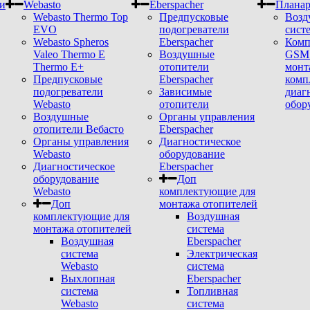
и
Webasto
Eberspacher
Плана
Webasto Thermo Top
Предпусковые
Возд
EVO
подогреватели
сист
Webasto Spheros
Eberspacher
Комп
Valeo Thermo E
Воздушные
GSM 
Thermo E+
отопители
монт
Предпусковые
Eberspacher
комп
подогреватели
Зависимые
диаг
Webasto
отопители
обор
Воздушные
Органы управления
отопители Вебасто
Eberspacher
Органы управления
Диагностическое
Webasto
оборудование
Диагностическое
Eberspacher
оборудование
Доп
Webasto
комплектующие для
Доп
монтажа отопителей
комплектующие для
Воздушная
монтажа отопителей
система
Воздушная
Eberspacher
система
Электрическая
Webasto
система
Выхлопная
Eberspacher
система
Топливная
Webasto
система