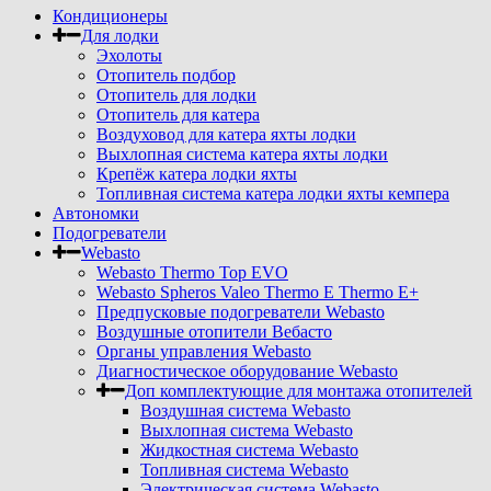
Кондиционеры
Для лодки
Эхолоты
Отопитель подбор
Отопитель для лодки
Отопитель для катера
Воздуховод для катера яхты лодки
Выхлопная система катера яхты лодки
Крепёж катера лодки яхты
Топливная система катера лодки яхты кемпера
Автономки
Подогреватели
Webasto
Webasto Thermo Top EVO
Webasto Spheros Valeo Thermo E Thermo E+
Предпусковые подогреватели Webasto
Воздушные отопители Вебасто
Органы управления Webasto
Диагностическое оборудование Webasto
Доп комплектующие для монтажа отопителей
Воздушная система Webasto
Выхлопная система Webasto
Жидкостная система Webasto
Топливная система Webasto
Электрическая система Webasto