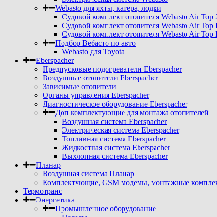
Webasto для яхты, катера, лодки
Судовой комплект отопителя Webasto Air Top 
Судовой комплект отопителя Webasto Air Top 
Судовой комплект отопителя Webasto Air Top 
Подбор Вебасто по авто
Webasto для Toyota
Eberspacher
Предпусковые подогреватели Eberspacher
Воздушные отопители Eberspacher
Зависимые отопители
Органы управления Eberspacher
Диагностическое оборудование Eberspacher
Доп комплектующие для монтажа отопителей
Воздушная система Eberspacher
Электрическая система Eberspacher
Топливная система Eberspacher
Жидкостная система Eberspacher
Выхлопная система Eberspacher
Планар
Воздушная система Планар
Комплектующие, GSM модемы, монтажные комплект
Термотранс
Энергетика
Промышленное оборудование