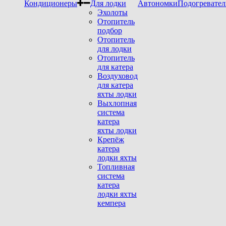
Кондиционеры
Для лодки
Автономки
Подогревател
Эхолоты
Отопитель
подбор
Отопитель
для лодки
Отопитель
для катера
Воздуховод
для катера
яхты лодки
Выхлопная
система
катера
яхты лодки
Крепёж
катера
лодки яхты
Топливная
система
катера
лодки яхты
кемпера