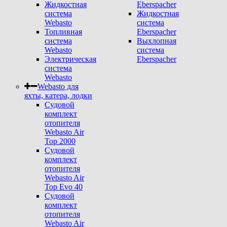
Жидкостная
Eberspacher
система
Жидкостная
Webasto
система
Топливная
Eberspacher
система
Выхлопная
Webasto
система
Электрическая
Eberspacher
система
Webasto
Webasto для
яхты, катера, лодки
Судовой
комплект
отопителя
Webasto Air
Top 2000
Судовой
комплект
отопителя
Webasto Air
Top Evo 40
Судовой
комплект
отопителя
Webasto Air