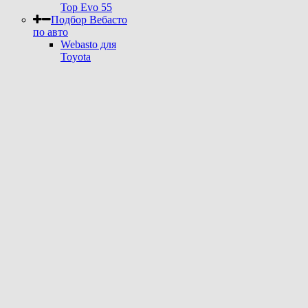
Top Evo 55
Подбор Вебасто
по авто
Webasto для
Toyota