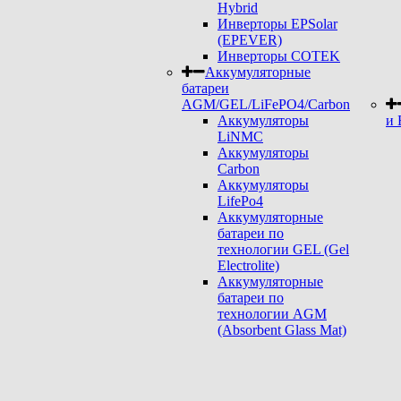
Hybrid
Инверторы EPSolar
(EPEVER)
Инверторы COTEK
Аккумуляторные
батареи
AGM/GEL/LiFePO4/Carbon
Аккумуляторы
и 
LiNMC
Аккумуляторы
Carbon
Аккумуляторы
LifePo4
Аккумуляторные
батареи по
технологии GEL (Gel
Electrolite)
Аккумуляторные
батареи по
технологии AGM
(Absorbent Glass Mat)