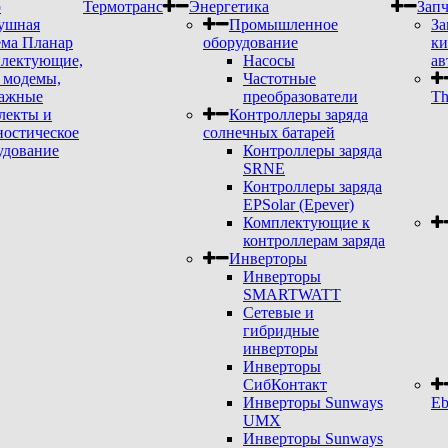
р
Термотранс
Энергетика
Запч
ушная
Промышленное
За
ема Планар
оборудование
ки
лектующие,
Насосы
ав
модемы,
Частотные
ажные
преобразователи
Th
лекты и
Контроллеры заряда
ностическое
солнечных батарей
удование
Контроллеры заряда
SRNE
Контроллеры заряда
EPSolar (Epever)
Комплектующие к
контроллерам заряда
Инверторы
Инверторы
SMARTWATT
Сетевые и
гибридные
инверторы
Инверторы
СибКонтакт
Инверторы Sunways
Eb
UMX
Инверторы Sunways