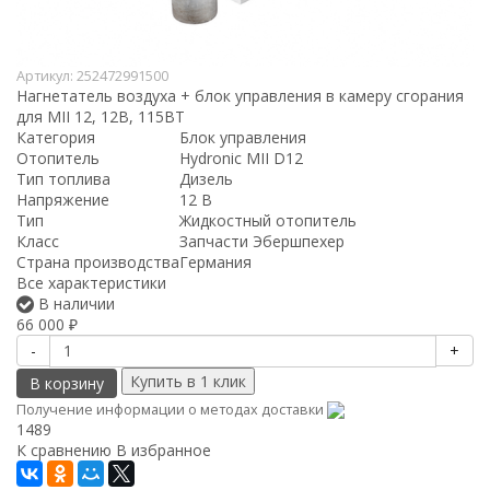
Артикул:
252472991500
Нагнетатель воздуха + блок управления в камеру сгорания
для MII 12, 12В, 115ВТ
Категория
Блок управления
Отопитель
Hydronic MII D12
Тип топлива
Дизель
Напряжение
12 В
Тип
Жидкостный отопитель
Класс
Запчасти Эбершпехер
Страна производства
Германия
Все характеристики
В наличии
66 000
₽
-
+
В корзину
Получение информации о методах доставки
1489
К сравнению
В избранное