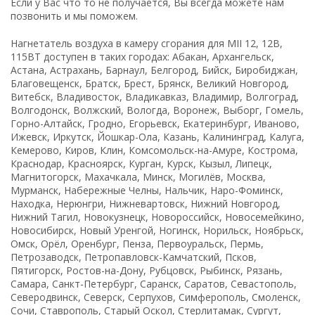
Если у Вас что то не получается, Вы всегда можете нам
позвонить и мы поможем.
Нагнетатель воздуха в камеру сгорания для MII 12, 12В,
115ВТ доступен в таких городах: Абакан, Архангельск,
Астана, Астрахань, Барнаул, Белгород, Бийск, Биробиджан,
Благовещенск, Братск, Брест, Брянск, Великий Новгород,
Витебск, Владивосток, Владикавказ, Владимир, Волгоград,
Волгодонск, Волжский, Вологда, Воронеж, Выборг, Гомель,
Горно-Алтайск, Гродно, Егорьевск, Екатеринбург, Иваново,
Ижевск, Иркутск, Йошкар-Ола, Казань, Калининград, Калуга,
Кемерово, Киров, Клин, Комсомольск-на-Амуре, Кострома,
Краснодар, Красноярск, Курган, Курск, Кызыл, Липецк,
Магнитогорск, Махачкала, Минск, Могилёв, Москва,
Мурманск, Набережные Челны, Нальчик, Наро-Фоминск,
Находка, Нерюнгри, Нижневартовск, Нижний Новгород,
Нижний Тагил, Новокузнецк, Новороссийск, Новосемейкино,
Новосибирск, Новый Уренгой, Ногинск, Норильск, Ноябрьск,
Омск, Орёл, Оренбург, Пенза, Первоуральск, Пермь,
Петрозаводск, Петропавловск-Камчатский, Псков,
Пятигорск, Ростов-на-Дону, Рубцовск, Рыбинск, Рязань,
Самара, Санкт-Петербург, Саранск, Саратов, Севастополь,
Северодвинск, Северск, Серпухов, Симферополь, Смоленск,
Сочи, Ставрополь, Старый Оскол, Стерлитамак, Сургут,