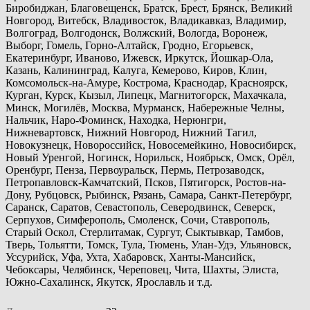
Биробиджан, Благовещенск, Братск, Брест, Брянск, Великий
Новгород, Витебск, Владивосток, Владикавказ, Владимир,
Волгоград, Волгодонск, Волжский, Вологда, Воронеж,
Выборг, Гомель, Горно-Алтайск, Гродно, Егорьевск,
Екатеринбург, Иваново, Ижевск, Иркутск, Йошкар-Ола,
Казань, Калининград, Калуга, Кемерово, Киров, Клин,
Комсомольск-на-Амуре, Кострома, Краснодар, Красноярск,
Курган, Курск, Кызыл, Липецк, Магнитогорск, Махачкала,
Минск, Могилёв, Москва, Мурманск, Набережные Челны,
Нальчик, Наро-Фоминск, Находка, Нерюнгри,
Нижневартовск, Нижний Новгород, Нижний Тагил,
Новокузнецк, Новороссийск, Новосемейкино, Новосибирск,
Новый Уренгой, Ногинск, Норильск, Ноябрьск, Омск, Орёл,
Оренбург, Пенза, Первоуральск, Пермь, Петрозаводск,
Петропавловск-Камчатский, Псков, Пятигорск, Ростов-на-
Дону, Рубцовск, Рыбинск, Рязань, Самара, Санкт-Петербург,
Саранск, Саратов, Севастополь, Северодвинск, Северск,
Серпухов, Симферополь, Смоленск, Сочи, Ставрополь,
Старый Оскол, Стерлитамак, Сургут, Сыктывкар, Тамбов,
Тверь, Тольятти, Томск, Тула, Тюмень, Улан-Удэ, Ульяновск,
Уссурийск, Уфа, Ухта, Хабаровск, Ханты-Мансийск,
Чебоксары, Челябинск, Череповец, Чита, Шахты, Элиста,
Южно-Сахалинск, Якутск, Ярославль и т.д.