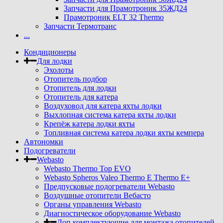
Запчасти для Прамотроник 35ЖД24
Прамотроник ELT 32 Thermo
Запчасти Термотранс
...
Кондиционеры
Для лодки
Эхолоты
Отопитель подбор
Отопитель для лодки
Отопитель для катера
Воздуховод для катера яхты лодки
Выхлопная система катера яхты лодки
Крепёж катера лодки яхты
Топливная система катера лодки яхты кемпера
Автономки
Подогреватели
Webasto
Webasto Thermo Top EVO
Webasto Spheros Valeo Thermo E Thermo E+
Предпусковые подогреватели Webasto
Воздушные отопители Вебасто
Органы управления Webasto
Диагностическое оборудование Webasto
Доп комплектующие для монтажа отопителей