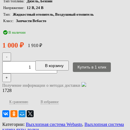
Тип топлива
Дизель, Бензин
Напряжение
12 В, 24 В
Тип
Жидкостный отопитель, Воздушный отопитель
Класс
Запчасти Вебасто
В наличии
1 000
₽
1 910
₽
-
В корзину
+
Получение информации о методах доставки
1728
К сравнению
В избранное
Категории:
Выхлопная система Webasto
,
Выхлопная система
катера яхты лодки