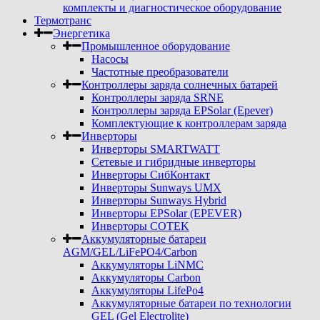
комплекты и диагностическое оборудование
Термотранс
Энергетика
Промышленное оборудование
Насосы
Частотные преобразователи
Контроллеры заряда солнечных батарей
Контроллеры заряда SRNE
Контроллеры заряда EPSolar (Epever)
Комплектующие к контроллерам заряда
Инверторы
Инверторы SMARTWATT
Сетевые и гибридные инверторы
Инверторы СибКонтакт
Инверторы Sunways UMX
Инверторы Sunways Hybrid
Инверторы EPSolar (EPEVER)
Инверторы COTEK
Аккумуляторные батареи
AGM/GEL/LiFePO4/Carbon
Аккумуляторы LiNMC
Аккумуляторы Carbon
Аккумуляторы LifePo4
Аккумуляторные батареи по технологии
GEL (Gel Electrolite)