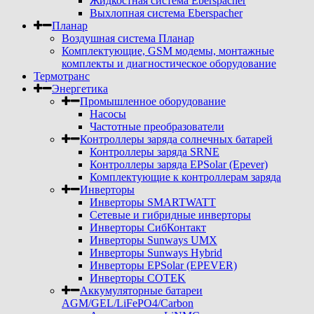
Жидкостная система Eberspacher
Выхлопная система Eberspacher
Планар
Воздушная система Планар
Комплектующие, GSM модемы, монтажные
комплекты и диагностическое оборудование
Термотранс
Энергетика
Промышленное оборудование
Насосы
Частотные преобразователи
Контроллеры заряда солнечных батарей
Контроллеры заряда SRNE
Контроллеры заряда EPSolar (Epever)
Комплектующие к контроллерам заряда
Инверторы
Инверторы SMARTWATT
Сетевые и гибридные инверторы
Инверторы СибКонтакт
Инверторы Sunways UMX
Инверторы Sunways Hybrid
Инверторы EPSolar (EPEVER)
Инверторы COTEK
Аккумуляторные батареи
AGM/GEL/LiFePO4/Carbon