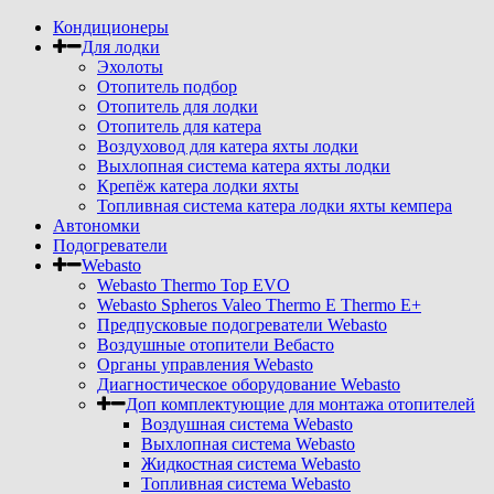
Кондиционеры
Для лодки
Эхолоты
Отопитель подбор
Отопитель для лодки
Отопитель для катера
Воздуховод для катера яхты лодки
Выхлопная система катера яхты лодки
Крепёж катера лодки яхты
Топливная система катера лодки яхты кемпера
Автономки
Подогреватели
Webasto
Webasto Thermo Top EVO
Webasto Spheros Valeo Thermo E Thermo E+
Предпусковые подогреватели Webasto
Воздушные отопители Вебасто
Органы управления Webasto
Диагностическое оборудование Webasto
Доп комплектующие для монтажа отопителей
Воздушная система Webasto
Выхлопная система Webasto
Жидкостная система Webasto
Топливная система Webasto