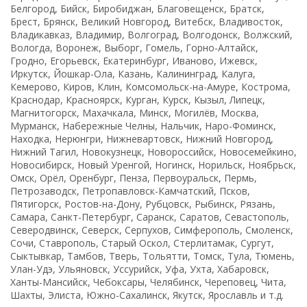
Белгород, Бийск, Биробиджан, Благовещенск, Братск,
Брест, Брянск, Великий Новгород, Витебск, Владивосток,
Владикавказ, Владимир, Волгоград, Волгодонск, Волжский,
Вологда, Воронеж, Выборг, Гомель, Горно-Алтайск,
Гродно, Егорьевск, Екатеринбург, Иваново, Ижевск,
Иркутск, Йошкар-Ола, Казань, Калининград, Калуга,
Кемерово, Киров, Клин, Комсомольск-на-Амуре, Кострома,
Краснодар, Красноярск, Курган, Курск, Кызыл, Липецк,
Магнитогорск, Махачкала, Минск, Могилёв, Москва,
Мурманск, Набережные Челны, Нальчик, Наро-Фоминск,
Находка, Нерюнгри, Нижневартовск, Нижний Новгород,
Нижний Тагил, Новокузнецк, Новороссийск, Новосемейкино,
Новосибирск, Новый Уренгой, Ногинск, Норильск, Ноябрьск,
Омск, Орёл, Оренбург, Пенза, Первоуральск, Пермь,
Петрозаводск, Петропавловск-Камчатский, Псков,
Пятигорск, Ростов-на-Дону, Рубцовск, Рыбинск, Рязань,
Самара, Санкт-Петербург, Саранск, Саратов, Севастополь,
Северодвинск, Северск, Серпухов, Симферополь, Смоленск,
Сочи, Ставрополь, Старый Оскол, Стерлитамак, Сургут,
Сыктывкар, Тамбов, Тверь, Тольятти, Томск, Тула, Тюмень,
Улан-Удэ, Ульяновск, Уссурийск, Уфа, Ухта, Хабаровск,
Ханты-Мансийск, Чебоксары, Челябинск, Череповец, Чита,
Шахты, Элиста, Южно-Сахалинск, Якутск, Ярославль и т.д.