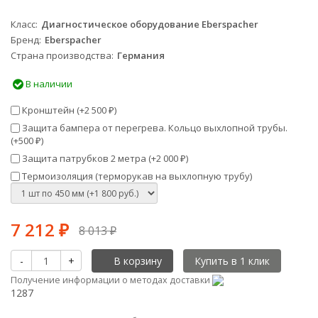
Класс
Диагностическое оборудование Eberspacher
Бренд
Eberspacher
Страна производства
Германия
В наличии
Кронштейн (+
2 500
)
₽
Защита бампера от перегрева. Кольцо выхлопной трубы.
(+
500
)
₽
Защита патрубков 2 метра (+
2 000
)
₽
Термоизоляция (терморукав на выхлопную трубу)
7 212
₽
8 013
₽
-
+
В корзину
Получение информации о методах доставки
1287