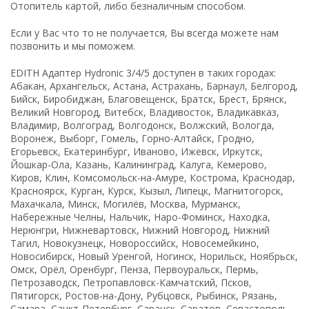
Отопитель картой, либо безналичным способом.
Если у Вас что то не получается, Вы всегда можете нам
позвонить и мы поможем.
EDITH Адаптер Hydronic 3/4/5 доступен в таких городах:
Абакан, Архангельск, Астана, Астрахань, Барнаул, Белгород,
Бийск, Биробиджан, Благовещенск, Братск, Брест, Брянск,
Великий Новгород, Витебск, Владивосток, Владикавказ,
Владимир, Волгоград, Волгодонск, Волжский, Вологда,
Воронеж, Выборг, Гомель, Горно-Алтайск, Гродно,
Егорьевск, Екатеринбург, Иваново, Ижевск, Иркутск,
Йошкар-Ола, Казань, Калининград, Калуга, Кемерово,
Киров, Клин, Комсомольск-на-Амуре, Кострома, Краснодар,
Красноярск, Курган, Курск, Кызыл, Липецк, Магнитогорск,
Махачкала, Минск, Могилёв, Москва, Мурманск,
Набережные Челны, Нальчик, Наро-Фоминск, Находка,
Нерюнгри, Нижневартовск, Нижний Новгород, Нижний
Тагил, Новокузнецк, Новороссийск, Новосемейкино,
Новосибирск, Новый Уренгой, Ногинск, Норильск, Ноябрьск,
Омск, Орёл, Оренбург, Пенза, Первоуральск, Пермь,
Петрозаводск, Петропавловск-Камчатский, Псков,
Пятигорск, Ростов-на-Дону, Рубцовск, Рыбинск, Рязань,
Самара, Санкт-Петербург, Саранск, Саратов, Севастополь,