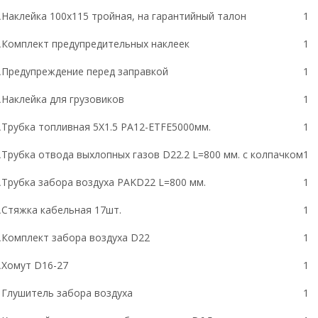
A
Наклейка
100
x
11
5 тройная, на гарантийный талон
1
A
Комплект предупредительных наклеек
1
A
Предупреждение перед заправкой
1
A
Наклейка для грузовиков
1
A
Трубка топливная
5
X
1.5
PA
12-
ETFE
5000мм.
1
A
Трубка отвода выхлопных газов
D
22.2
L
=800
мм. с колпачком
1
A
Трубка забора воздуха
PAK
D
22
L
=800
мм.
1
A
Стяжка кабельная 17шт.
1
A
Комплект забора воздуха
D22
1
A
Хомут
D16-27
1
Глушитель забора воздуха
1