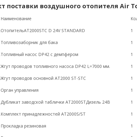
 поставки воздушного отопителя Air Top
Наименование
Ко
A
Отопитель
AT2000STC D 24V STANDARD
1
Топливозаборник для бака
1
A
Топливный насос
DP
42
с демпфером
1
A
Жгут проводов топливного насоса
DP
42
L
=7000
мм.
1
B
Жгут проводов основной
AT
2000
ST
-
STC
1
Орган управления
1
C
Дубликат заводской таблички
AT
2000
ST
Дизель 24В
1
A
Комплект принадлежностей
AT2000S/ST
1
Прокладка резиновая
1