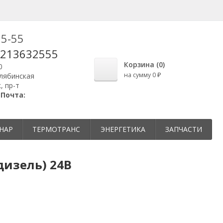
25-55
9213632555
Корзина (
0
)
0
на сумму
0
елябинская
₽
, пр-т
|
Почта:
НАР
ТЕРМОТРАНС
ЭНЕРГЕТИКА
ЗАПЧАСТИ
дизель) 24В