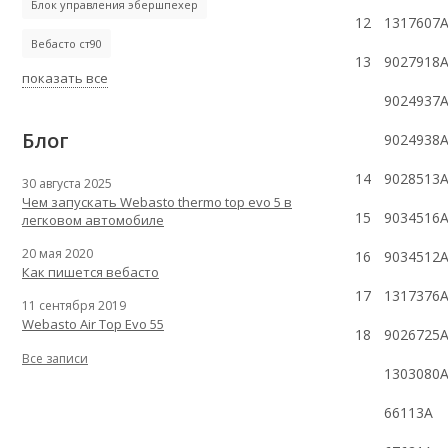
Блок управления эбершпехер
12
1317607
Вебасто ст90
13
9027918
показать все
9024937
Блог
9024938
14
9028513
30 августа 2025
Чем запускать Webasto thermo top evo 5 в
15
9034516
легковом автомобиле
20 мая 2020
16
9034512
Как пишется вебасто
17
1317376
11 сентября 2019
Webasto Air Top Evo 55
18
9026725
Все записи
1303080
66113A