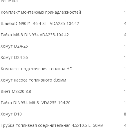
Решетка
1
Комплект монтажных принадлежностей
1
A
Шайба
DIN9021-B6.4-ST- VDA235-104.42
4
A
Гайка
M6-8 DIN934 VDA235-104.42
4
A
Хомут
D24-26
1
Хомут
D24-26
1
A
Комплект подключения топлива
HD
1
Хомут насоса топливного d35мм
1
C
Винт M8х20 8.8
1
Гайка
DIN934-M6-8- VDA235-104.20
1
A
Хомут
D10
8
Трубка топливная соединительная
4.5
x
10.5
L
=50мм
4