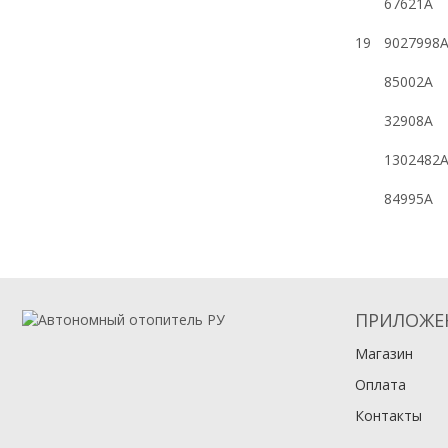
67621A
19
9027998
85002A
32908A
1302482
84995A
ПРИЛОЖЕ
Магазин
Оплата
Контакты