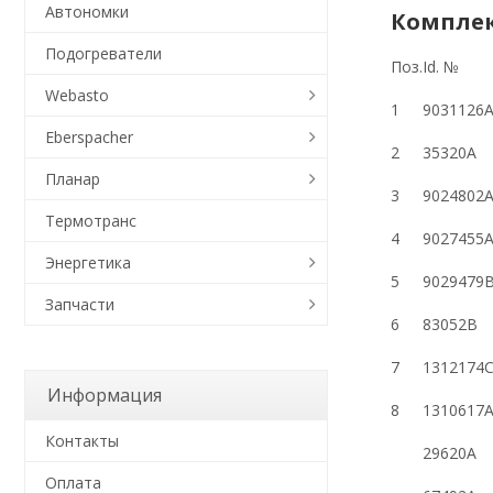
Автономки
Комплект
Подогреватели
Поз.
Id.
№
Webasto
1
9031126
Eberspacher
2
35320A
Планар
3
9024802
Термотранс
4
9027455
Энергетика
5
9029479
Запчасти
6
83052B
7
1312174
Информация
8
1310617
Контакты
29620A
Оплата