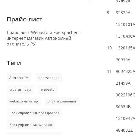
67492A
9
82329A
Прайс-лист
1310101
Прайс-лист Webasto и Eberspacher -
1310406
интернет магазин Автономный
отопитель РУ
10
1320165
70910A
Теги
11
9034325
Airtronic D4
eberspacher
21499A
srs crash data
webasto
9022106
webasto на катер
Блок управления
86634B
Блок управления eberspacher
1310947
Блок управления webasto
484032Z